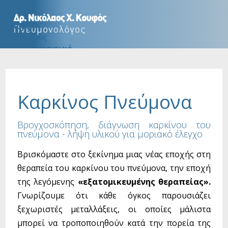
Αρχική
Ο Ιατρός
Βιογραφικό
Μεταπτυχιακοί τίτλοι
Είπαν για εμάς
Συνεργασίες
Καρκίνος Πνεύμονα
Υπηρεσίες
Εύκαμπτη Βρογχοσκόπηση
Βρογχοσκόπηση, διάγνωση καρκίνου του
Διαβρογχική παρακέντηση με Υπέρηχο
πνεύμονα - λήψη υλικού για μοριακό έλεγχο
Καθοδηγούμενη Βρογχοσκόπηση | Navigation
Άκαμπτη Βρογχοσκόπηση + Stent
Βρισκόμαστε στο ξεκίνημα μιας νέας εποχής στη
Βρογχοσκοπική κρυοβιοψία πνεύμονα
θεραπεία του καρκίνου του πνεύμονα, την εποχή
Διαθωρακικός Υπέρηχος
της λεγόμενης
«εξατομικευμένης θεραπείας».
Θωρακοσκόπηση
Βρογχοσκοπική Μείωση Πνευμονικού Όγκου
Γνωρίζουμε ότι κάθε όγκος παρουσιάζει
(blvr)
ξεχωριστές μεταλλάξεις, οι οποίες μάλιστα
Λειτουργικός Έλεγχος Αναπνευστικού
μπορεί να τροποποιηθούν κατά την πορεία της