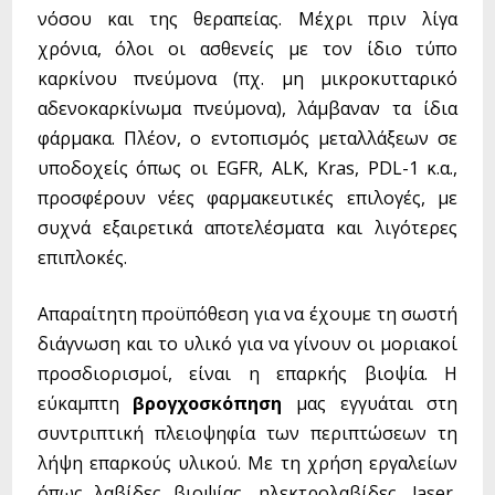
(Σπιρομέτρηση)
νόσου και της θεραπείας. Μέχρι πριν λίγα
Μελέτη Ύπνου
χρόνια, όλοι οι ασθενείς με τον ίδιο τύπο
Παθήσεις
καρκίνου πνεύμονα (πχ. μη μικροκυτταρικό
Καρκίνος Πνεύμονα
αδενοκαρκίνωμα πνεύμονα), λάμβαναν τα ίδια
Χρόνια Αποφρακτική Πνευμονοπάθεια
φάρμακα. Πλέον, ο εντοπισμός μεταλλάξεων σε
Βρογχικό άσθμα
υποδοχείς όπως οι EGFR, ALK, Kras, PDL-1 κ.α.,
Σύνδρομο Απνοιών κατά τον ύπνο
Σαρκοείδωση
προσφέρουν νέες φαρμακευτικές επιλογές, με
Διάμεσες πνευμονοπάθειες - Ίνωση
συχνά εξαιρετικά αποτελέσματα και λιγότερες
επιπλοκές.
Νέα
Επικοινωνία
Απαραίτητη προϋπόθεση για να έχουμε τη σωστή
διάγνωση και το υλικό για να γίνουν οι μοριακοί
προσδιορισμοί, είναι η επαρκής βιοψία. Η
εύκαμπτη
βρογχοσκόπηση
μας εγγυάται στη
συντριπτική πλειοψηφία των περιπτώσεων τη
λήψη επαρκούς υλικού. Με τη χρήση εργαλείων
όπως λαβίδες βιοψίας, ηλεκτρολαβίδες, laser,