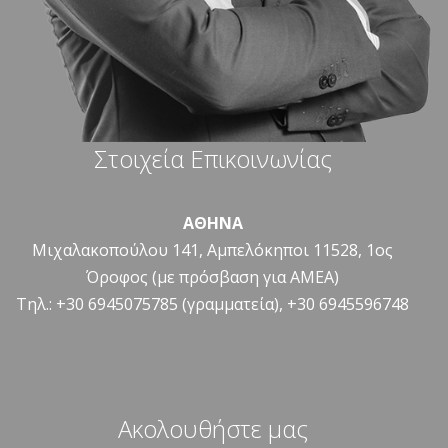
Στοιχεία Επικοινωνίας
ΑΘΗΝΑ
Μιχαλακοπούλου 141, Αμπελόκηποι 11528, 1ος
Όροφος (με πρόσβαση για ΑΜΕΑ)
Τηλ.: +30 6945075785 (γραμματεία), +30 6945596748
Ακολουθήστε μας