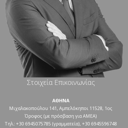
Στοιχεία Επικοινωνίας
ΑΘΗΝΑ
Μιχαλακοπούλου 141, Αμπελόκηποι 11528, 1ος
Όροφος (με πρόσβαση για ΑΜΕΑ)
Τηλ.: +30 6945075785 (γραμματεία), +30 6945596748