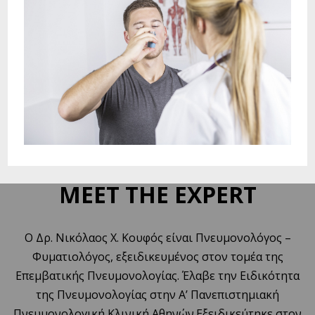
MEET THE EXPERT
Ο Δρ. Νικόλαος Χ. Κουφός είναι Πνευμονολόγος –
Φυματιολόγος, εξειδικευμένος στον τομέα της
Επεμβατικής Πνευμονολογίας. Έλαβε την Ειδικότητα
της Πνευμονολογίας στην Α’ Πανεπιστημιακή
Πνευμονολογική Κλινική Αθηνών.Εξειδικεύτηκε στον