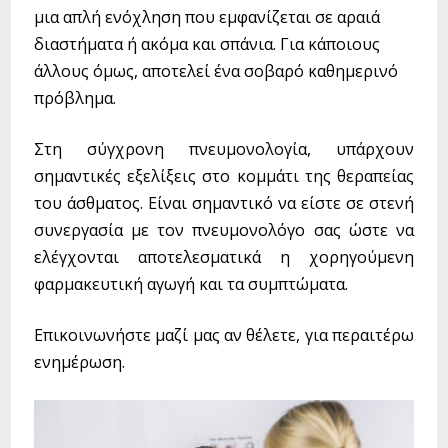
(Σπιρομέτρηση)
μια απλή ενόχληση που εμφανίζεται σε αραιά
Μελέτη Ύπνου
διαστήματα ή ακόμα και σπάνια. Για κάποιους
Παθήσεις
άλλους όμως, αποτελεί ένα σοβαρό καθημερινό
Καρκίνος Πνεύμονα
πρόβλημα.
Χρόνια Αποφρακτική Πνευμονοπάθεια
Βρογχικό άσθμα
Στη σύγχρονη πνευμονολογία, υπάρχουν
Σύνδρομο Απνοιών κατά τον ύπνο
σημαντικές εξελίξεις στο κομμάτι της θεραπείας
Σαρκοείδωση
Διάμεσες πνευμονοπάθειες - Ίνωση
του άσθματος. Είναι σημαντικό να είστε σε στενή
συνεργασία με τον πνευμονολόγο σας ώστε να
Νέα
ελέγχονται αποτελεσματικά η χορηγούμενη
Επικοινωνία
φαρμακευτική αγωγή και τα συμπτώματα.
Επικοινωνήστε μαζί μας αν θέλετε, για περαιτέρω
ενημέρωση.