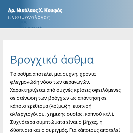
Αρχική
Ο Ιατρός
Βιογραφικό
Μεταπτυχιακοί τίτλοι
Είπαν για εμάς
Συνεργασίες
Βρογχικό άσθμα
Υπηρεσίες
Εύκαμπτη Βρογχοσκόπηση
Το άσθμα αποτελεί μια συχνή, χρόνια
Διαβρογχική παρακέντηση με Υπέρηχο
Καθοδηγούμενη Βρογχοσκόπηση | Navigation
φλεγμονώδη νόσο των αεραγωγών.
Άκαμπτη Βρογχοσκόπηση + Stent
Χαρακτηρίζεται από συχνές κρίσεις οφειλόμενες
Βρογχοσκοπική κρυοβιοψία πνεύμονα
σε στένωση των βρόγχων ως απάντηση σε
Διαθωρακικός Υπέρηχος
κάποιο ερέθισμα (λοίμωξη, εισπνοή
Θωρακοσκόπηση
Βρογχοσκοπική Μείωση Πνευμονικού Όγκου
αλλεργιογόνου, χημικής ουσίας, καπνού κτλ.).
(blvr)
Συχνότερα συμπτώματα είναι ο βήχας, η
Λειτουργικός Έλεγχος Αναπνευστικού
δύσπνοια και ο συριγμός. Για κάποιους αποτελεί